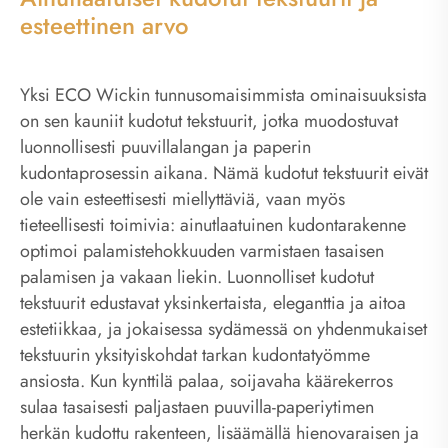
esteettinen arvo
Yksi ECO Wickin tunnusomaisimmista ominaisuuksista
on sen kauniit kudotut tekstuurit, jotka muodostuvat
luonnollisesti puuvillalangan ja paperin
kudontaprosessin aikana. Nämä kudotut tekstuurit eivät
ole vain esteettisesti miellyttäviä, vaan myös
tieteellisesti toimivia: ainutlaatuinen kudontarakenne
optimoi palamistehokkuuden varmistaen tasaisen
palamisen ja vakaan liekin. Luonnolliset kudotut
tekstuurit edustavat yksinkertaista, eleganttia ja aitoa
estetiikkaa, ja jokaisessa sydämessä on yhdenmukaiset
tekstuurin yksityiskohdat tarkan kudontatyömme
ansiosta. Kun kynttilä palaa, soijavaha käärekerros
sulaa tasaisesti paljastaen puuvilla-paperiytimen
herkän kudottu rakenteen, lisäämällä hienovaraisen ja