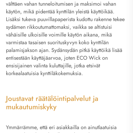
välttäen vahan tunneloitumisen ja maksimoi vahan
käytön, mikä pidentää kynttilän yleistä käyttöikää.
Lisäksi tukeva puuvillapaperista kudottu rakenne tekee
sydämen rikkoutumattomaksi, vaikka se altistuisi
vähäisille ulkoisille voimille käytön aikana, mikä
varmistaa tasaisen suorituskyvyn koko kynttilän
palamisjakson ajan. Sydänsydän pitkä käyttöikä lisää
entisestään käyttäjäarvoa, joten ECO Wick on
ensisijainen valinta kuluttajille, jotka etsivät
korkealaatuisia kynttiläkokemuksia.
Joustavat räätälöintipalvelut ja
mukautumiskyky
Ymmärrämme, että eri asiakkailla on ainutlaatuisia