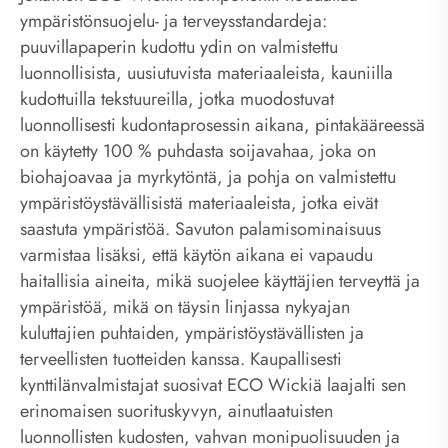
ympäristönsuojelu- ja terveysstandardeja:
puuvillapaperin kudottu ydin on valmistettu
luonnollisista, uusiutuvista materiaaleista, kauniilla
kudottuilla tekstuureilla, jotka muodostuvat
luonnollisesti kudontaprosessin aikana, pintakääreessä
on käytetty 100 % puhdasta soijavahaa, joka on
biohajoavaa ja myrkytöntä, ja pohja on valmistettu
ympäristöystävällisistä materiaaleista, jotka eivät
saastuta ympäristöä. Savuton palamisominaisuus
varmistaa lisäksi, että käytön aikana ei vapaudu
haitallisia aineita, mikä suojelee käyttäjien terveyttä ja
ympäristöä, mikä on täysin linjassa nykyajan
kuluttajien puhtaiden, ympäristöystävällisten ja
terveellisten tuotteiden kanssa. Kaupallisesti
kynttilänvalmistajat suosivat ECO Wickiä laajalti sen
erinomaisen suorituskyvyn, ainutlaatuisten
luonnollisten kudosten, vahvan monipuolisuuden ja