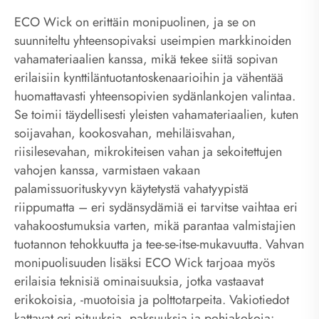
ECO Wick on erittäin monipuolinen, ja se on
suunniteltu yhteensopivaksi useimpien markkinoiden
vahamateriaalien kanssa, mikä tekee siitä sopivan
erilaisiin kynttiläntuotantoskenaarioihin ja vähentää
huomattavasti yhteensopivien sydänlankojen valintaa.
Se toimii täydellisesti yleisten vahamateriaalien, kuten
soijavahan, kookosvahan, mehiläisvahan,
riisilesevahan, mikrokiteisen vahan ja sekoitettujen
vahojen kanssa, varmistaen vakaan
palamissuorituskyvyn käytetystä vahatyypistä
riippumatta – eri sydänsydämiä ei tarvitse vaihtaa eri
vahakoostumuksia varten, mikä parantaa valmistajien
tuotannon tehokkuutta ja tee-se-itse-mukavuutta. Vahvan
monipuolisuuden lisäksi ECO Wick tarjoaa myös
erilaisia ​​teknisiä ominaisuuksia, jotka vastaavat
erikokoisia, -muotoisia ja polttotarpeita. Vakiotiedot
kattavat eri pituuksia, paksuuksia ja pohjakokoja: