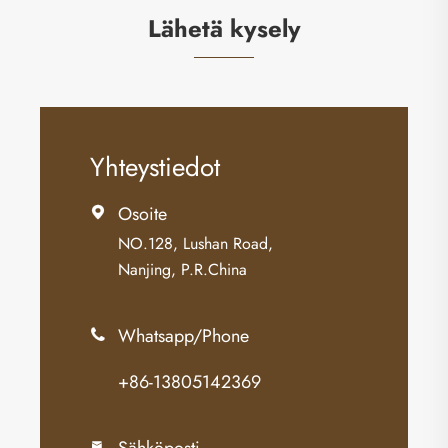
Lähetä kysely
Yhteystiedot
Osoite

NO.128, Lushan Road,
Nanjing, P.R.China
Whatsapp/Phone

+86-13805142369
