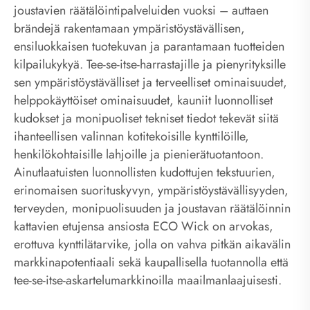
joustavien räätälöintipalveluiden vuoksi – auttaen
brändejä rakentamaan ympäristöystävällisen,
ensiluokkaisen tuotekuvan ja parantamaan tuotteiden
kilpailukykyä. Tee-se-itse-harrastajille ja pienyrityksille
sen ympäristöystävälliset ja terveelliset ominaisuudet,
helppokäyttöiset ominaisuudet, kauniit luonnolliset
kudokset ja monipuoliset tekniset tiedot tekevät siitä
ihanteellisen valinnan kotitekoisille kynttilöille,
henkilökohtaisille lahjoille ja pienierätuotantoon.
Ainutlaatuisten luonnollisten kudottujen tekstuurien,
erinomaisen suorituskyvyn, ympäristöystävällisyyden,
terveyden, monipuolisuuden ja joustavan räätälöinnin
kattavien etujensa ansiosta ECO Wick on arvokas,
erottuva kynttilätarvike, jolla on vahva pitkän aikavälin
markkinapotentiaali sekä kaupallisella tuotannolla että
tee-se-itse-askartelumarkkinoilla maailmanlaajuisesti.