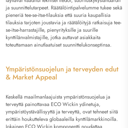
täyttävät vaaditut tekniset tiedot, suorituskykystandardit
ja suunnittelutarpeet. Räätälöintipalvelumme tukee sekä
pieneriä tee-se-itse-tilauksia että suuria kaupallisia
tilauksia tarjoten joustavia ja räätälöityjä ratkaisuja tee-
se-itse-harrastajille, pienyrityksille ja suurille
kynttilänvalmistajille, jotka auttavat asiakkaita
toteuttamaan ainutlaatuiset suunnittelukonseptinsa.
Ympäristönsuojelun ja terveyden edut
& Market Appeal
Keskellä maailmanlaajuista ympäristönsuojelua ja
terveyttä painottavaa ECO Wickin ydinetuja,
ympäristöystävällisyyttä ja terveyttä, ovat tehneet siitä
erittäin houkutteleva globaaleilla kynttilämarkkinoilla.
Jokainen ECO Wickin komponentti noudattaa