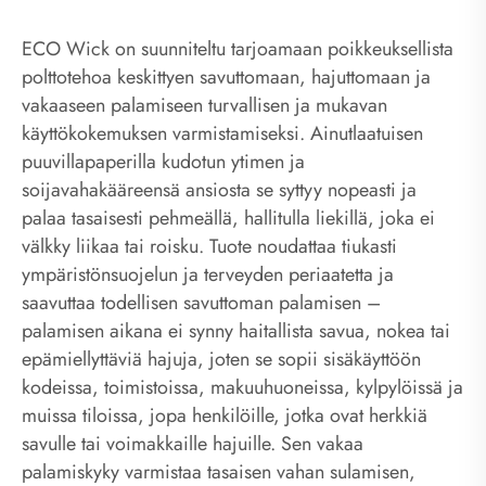
ECO Wick on suunniteltu tarjoamaan poikkeuksellista
polttotehoa keskittyen savuttomaan, hajuttomaan ja
vakaaseen palamiseen turvallisen ja mukavan
käyttökokemuksen varmistamiseksi. Ainutlaatuisen
puuvillapaperilla kudotun ytimen ja
soijavahakääreensä ansiosta se syttyy nopeasti ja
palaa tasaisesti pehmeällä, hallitulla liekillä, joka ei
välkky liikaa tai roisku. Tuote noudattaa tiukasti
ympäristönsuojelun ja terveyden periaatetta ja
saavuttaa todellisen savuttoman palamisen –
palamisen aikana ei synny haitallista savua, nokea tai
epämiellyttäviä hajuja, joten se sopii sisäkäyttöön
kodeissa, toimistoissa, makuuhuoneissa, kylpylöissä ja
muissa tiloissa, jopa henkilöille, jotka ovat herkkiä
savulle tai voimakkaille hajuille. Sen vakaa
palamiskyky varmistaa tasaisen vahan sulamisen,