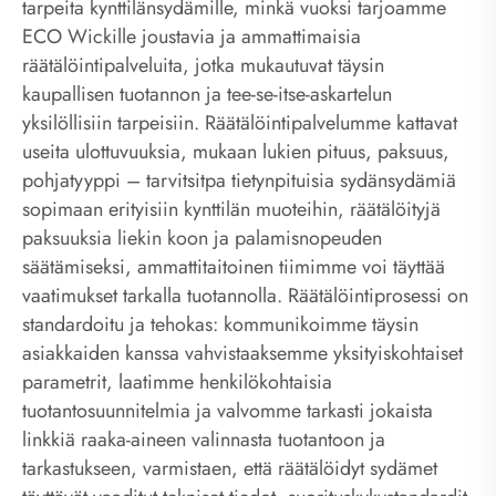
tarpeita kynttilänsydämille, minkä vuoksi tarjoamme
ECO Wickille joustavia ja ammattimaisia ​​
räätälöintipalveluita, jotka mukautuvat täysin
kaupallisen tuotannon ja tee-se-itse-askartelun
yksilöllisiin tarpeisiin. Räätälöintipalvelumme kattavat
useita ulottuvuuksia, mukaan lukien pituus, paksuus,
pohjatyyppi – tarvitsitpa tietynpituisia sydänsydämiä
sopimaan erityisiin kynttilän muoteihin, räätälöityjä
paksuuksia liekin koon ja palamisnopeuden
säätämiseksi, ammattitaitoinen tiimimme voi täyttää
vaatimukset tarkalla tuotannolla. Räätälöintiprosessi on
standardoitu ja tehokas: kommunikoimme täysin
asiakkaiden kanssa vahvistaaksemme yksityiskohtaiset
parametrit, laatimme henkilökohtaisia ​​
tuotantosuunnitelmia ja valvomme tarkasti jokaista
linkkiä raaka-aineen valinnasta tuotantoon ja
tarkastukseen, varmistaen, että räätälöidyt sydämet