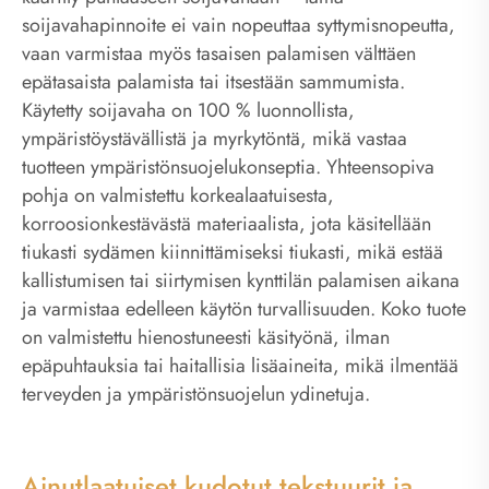
soijavahapinnoite ei vain nopeuttaa syttymisnopeutta,
vaan varmistaa myös tasaisen palamisen välttäen
epätasaista palamista tai itsestään sammumista.
Käytetty soijavaha on 100 % luonnollista,
ympäristöystävällistä ja myrkytöntä, mikä vastaa
tuotteen ympäristönsuojelukonseptia. Yhteensopiva
pohja on valmistettu korkealaatuisesta,
korroosionkestävästä materiaalista, jota käsitellään
tiukasti sydämen kiinnittämiseksi tiukasti, mikä estää
kallistumisen tai siirtymisen kynttilän palamisen aikana
ja varmistaa edelleen käytön turvallisuuden. Koko tuote
on valmistettu hienostuneesti käsityönä, ilman
epäpuhtauksia tai haitallisia lisäaineita, mikä ilmentää
terveyden ja ympäristönsuojelun ydinetuja.
Ainutlaatuiset kudotut tekstuurit ja