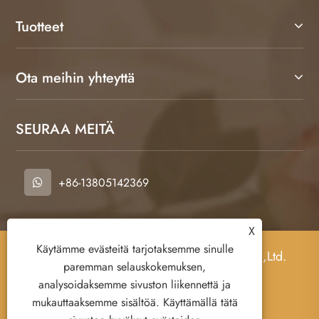
Tuotteet
Ota meihin yhteyttä
SEURAA MEITÄ
+86-13805142369
X
Käytämme evästeitä tarjotaksemme sinulle
Copyright © 2026 Nanjing FNAT Chemical Co.,Ltd.
paremman selauskokemuksen,
Kaikki oikeudet pidätetään.
analysoidaksemme sivuston liikennettä ja
mukauttaaksemme sisältöä. Käyttämällä tätä