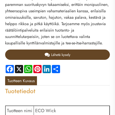
paremman suorituskyvyn takaamiseksi, erittäin monipuolinen,
yhteensopiva useimpien vahamateriaalien kanssa, erilaisilla
ominaisuuksilla, savuton, hajuton, vakaa palava, kestävä ja
helppo rikkoa ja pitkä käyttöikä. Tarjoamme myös joustavia
räätälöintipalveluita erilaisiin tuotanto- ja
suunnittelutarpeisiin, joten se on luotettava valinta
kaupallisille kynttilänvalmistajille ja tee-se-itse-harrastajille.
Lähetä kysely
Facebook
X
WhatsApp
Pinterest
LinkedIn
Share
Tuotteen Kuvaus
Tuotetiedot
Tuotteen nimi
ECO Wick