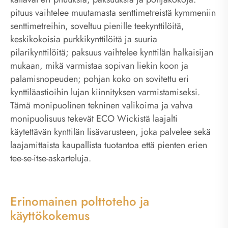
pituus vaihtelee muutamasta senttimetreistä kymmeniin
senttimetreihin, soveltuu pienille teekynttilöitä,
keskikokoisia purkkikynttilöitä ja suuria
pilarikynttilöitä; paksuus vaihtelee kynttilän halkaisijan
mukaan, mikä varmistaa sopivan liekin koon ja
palamisnopeuden; pohjan koko on sovitettu eri
kynttiläastioihin lujan kiinnityksen varmistamiseksi.
Tämä monipuolinen tekninen valikoima ja vahva
monipuolisuus tekevät ECO Wickistä laajalti
käytettävän kynttilän lisävarusteen, joka palvelee sekä
laajamittaista kaupallista tuotantoa että pienten erien
tee-se-itse-askarteluja.
Erinomainen polttoteho ja
käyttökokemus