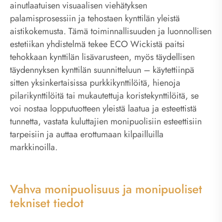
ainutlaatuisen visuaalisen viehätyksen
palamisprosessiin ja tehostaen kynttilän yleistä
aistikokemusta. Tämä toiminnallisuuden ja luonnollisen
estetiikan yhdistelmä tekee ECO Wickistä paitsi
tehokkaan kynttilän lisävarusteen, myös täydellisen
täydennyksen kynttilän suunnitteluun – käytettiinpä
sitten yksinkertaisissa purkkikynttilöitä, hienoja
pilarikynttilöitä tai mukautettuja koristekynttilöitä, se
voi nostaa lopputuotteen yleistä laatua ja esteettistä
tunnetta, vastata kuluttajien monipuolisiin esteettisiin
tarpeisiin ja auttaa erottumaan kilpailluilla
markkinoilla.
Vahva monipuolisuus ja monipuoliset
tekniset tiedot