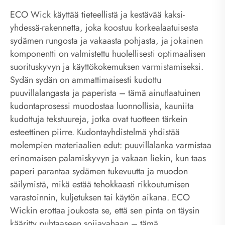
ECO Wick käyttää tieteellistä ja kestävää kaksi-
yhdessä-rakennetta, joka koostuu korkealaatuisesta
sydämen rungosta ja vakaasta pohjasta, ja jokainen
komponentti on valmistettu huolellisesti optimaalisen
suorituskyvyn ja käyttökokemuksen varmistamiseksi.
Sydän sydän on ammattimaisesti kudottu
puuvillalangasta ja paperista – tämä ainutlaatuinen
kudontaprosessi muodostaa luonnollisia, kauniita
kudottuja tekstuureja, jotka ovat tuotteen tärkein
esteettinen piirre. Kudontayhdistelmä yhdistää
molempien materiaalien edut: puuvillalanka varmistaa
erinomaisen palamiskyvyn ja vakaan liekin, kun taas
paperi parantaa sydämen tukevuutta ja muodon
säilymistä, mikä estää tehokkaasti rikkoutumisen
varastoinnin, kuljetuksen tai käytön aikana. ECO
Wickin erottaa joukosta se, että sen pinta on täysin
kääritty puhtaaseen soijavahaan – tämä